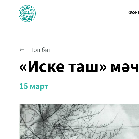
Фон
Төп бит
«Иске таш» мә
15 март