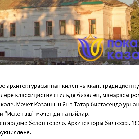
ре архитектурасыннан килеп чыккан, традицион к
ләре классицистик стильдә бизәлеп, манарасы ро
кәле. Мәчет Казанның Яңа Татар бистәсендә урна
 “Иске таш” мәчет дип атыйлар.
ев ярдәме белән төзелә. Архитекторы билгесез. 18
рукцияләнә.