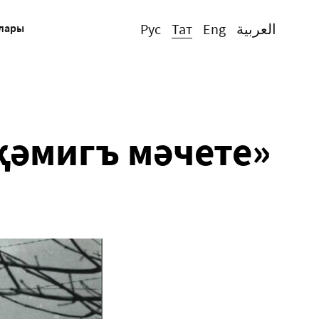
Рус
Тат
Eng
العربية
ллары
җәмигъ мәчете»