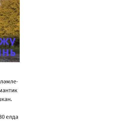
үләмле-
мантик
шкан.
30 елда