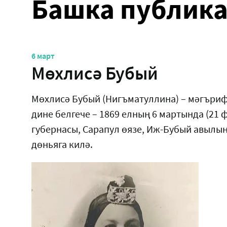
Башка публик
6 март
Мөхлисә Бубый
Мөхлисә Бубый (Нигъматуллина) – мәгъриф
дине белгече – 1869 елның 6 мартында (21 
губернасы, Сарапул өязе, Иж-Бубый авылы
дөньяга килә.