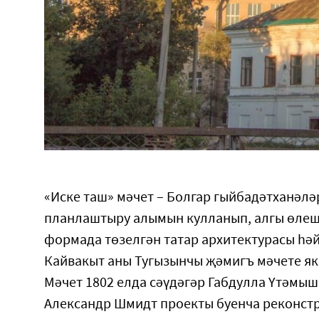
«Иске таш» мәчет – Болгар гыйбадәтханәлә
планлаштыру алымын кулланып, алгы өлеш
формада төзелгән татар архитектурасы һәй
Кайвакыт аны Тугызынчы җәмигъ мәчете яки
Мәчет 1802 елда сәүдәгәр Габдулла Үтәмыш
Александр Шмидт проекты буенча реконст