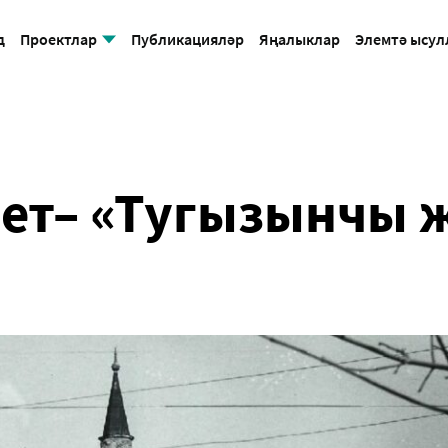
д
Проектлар
Публикацияләр
Яңалыклар
Элемтә ысу
Соборная мечеть
чет– «Тугызынчы 