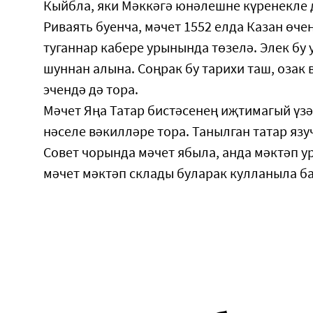
Кыйбла, яки Мәккәгә юнәлешне күренекле 
Риваять буенча, мәчет 1552 елда Казан өч
туганнар кабере урынында төзелә. Элек бу 
шуннан алына. Соңрак бу тарихи таш, озак 
эчендә дә тора.
Мәчет Яңа Татар бистәсенең иҗтимагый үз
нәселе вәкилләре тора. Танылган татар яз
Совет чорында мәчет ябыла, анда мәктәп ур
мәчет мәктәп склады буларак кулланыла б