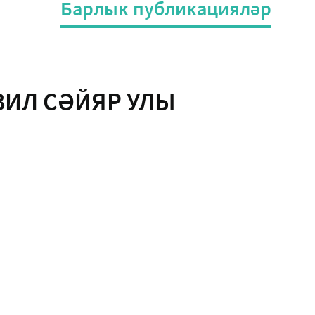
Барлык публикацияләр
ВИЛ СӘЙЯР УЛЫ