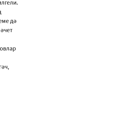
илгели.
ң
еме дә
мәчет
новлар
гәч,