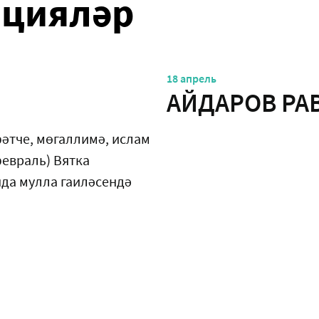
ацияләр
18 апрель
АЙДАРОВ РА
әтче, мөгаллимә, ислам
февраль) Вятка
нда мулла гаиләсендә