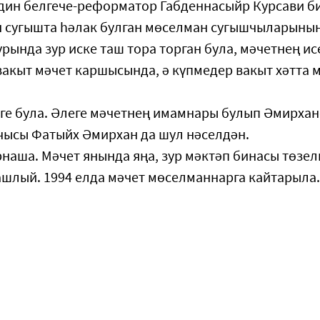
дин белгече-реформатор Габденнасыйр Курсави б
ен сугышта һәлак булган мөселман сугышчыларыны
урында зур иске таш тора торган була, мәчетнең ис
вакыт мәчет каршысында, ә күпмедер вакыт хәтта 
әге була. Әлеге мәчетнең имамнары булып Әмирха
учысы Фатыйх Әмирхан да шул нәселдән.
наша. Мәчет янында яңа, зур мәктәп бинасы төзел
ашлый. 1994 елда мәчет мөселманнарга кайтарыла.