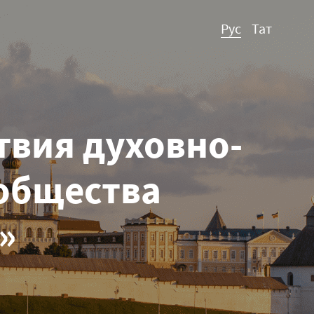
Рус
Тат
твия духовно-
общества
»