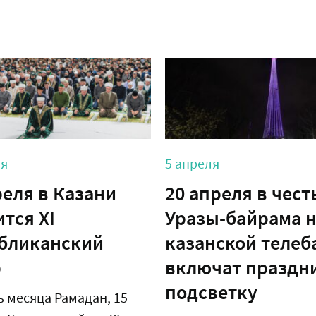
ля
5 апреля
реля в Казани
20 апреля в чест
ится XI
Уразы-байрама 
бликанский
казанской теле
р
включат праздн
подсветку
ь месяца Рамадан, 15