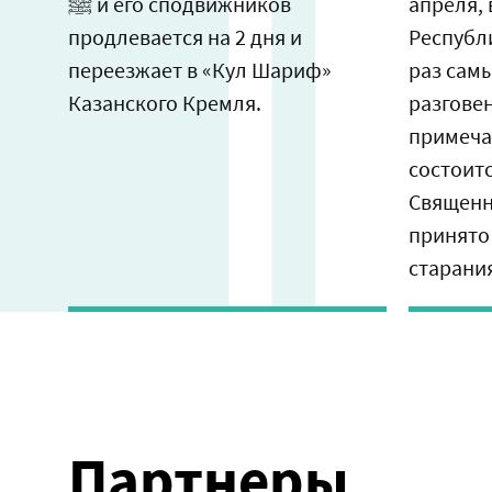
ﷺ и его сподвижников
апреля, 
продлевается на 2 дня и
Республ
переезжает в «Кул Шариф»
раз сам
Казанского Кремля.
разговен
примеча
состоит
Священн
принято
старани
Партнеры