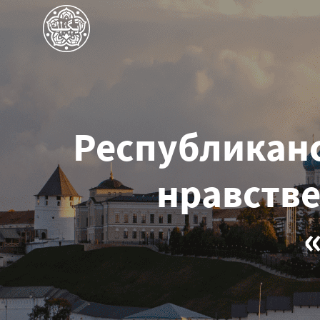
Республиканс
нравств