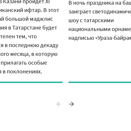
в Казани пройдет XI
В ночь праздника на ба
иканский ифтар. В этот
заиграет светодинамич
ый большой маджлис
шоу с татарскими
ия в Татарстане будет
национальными орнаме
телен тем, что
надписью «Ураза-байра
ся в последнюю декаду
ого месяца, в которую
 прилагать особые
я в поклонениях.