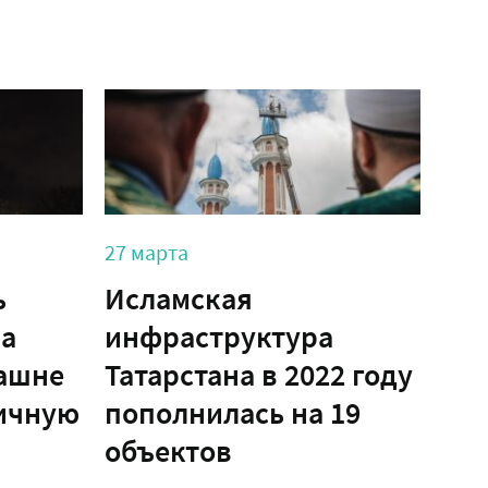
27 марта
27 ф
ь
Исламская
220
на
инфраструктура
изв
башне
Татарстана в 2022 году
каз
ичную
пополнилась на 19
Ку
объектов
ба