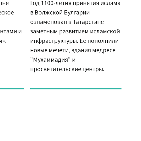
от
шне
Год 1100-летия принятия ислама
со
еское
в Волжской Булгарии
ознаменован в Татарстане
нтами и
заметным развитием исламской
м».
инфраструктуры. Ее пополнили
новые мечети, здания медресе
"Мухаммадия" и
просветительские центры.