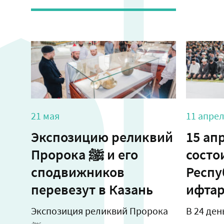
21 мая
11 апре
Экспозицию реликвий
15 ап
Пророка ﷺ и его
состо
сподвижников
Респу
перевезут в Казань
ифта
Экспозиция реликвий Пророка
В 24 ден