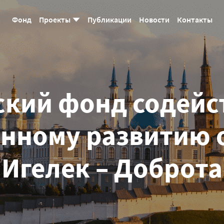
Фонд
Проекты
Публикации
Новости
Контакты
Соборная мечеть
кий фонд содейс
енному развитию 
«Игелек – Доброта