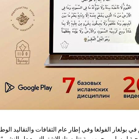
رى الـ 1100 لاعتناق الإسلام في بولغار الفولغا وفي إطار عام الثقافات والتقاليد الوط
وحية لمسلمي جمهورية تتارستانبالاشتراك مع دار النشر “