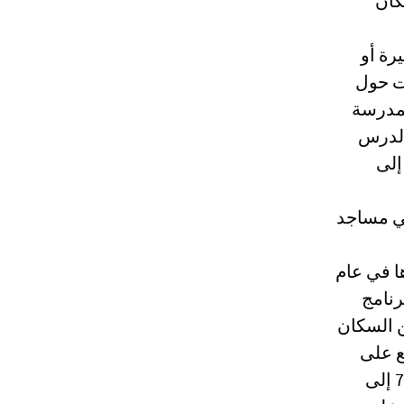
 أي مكان
رة أو
ات حول
لمدرسة
الدرس
إلى
في مساجد
ا في عام
 تماما برنامج
شاب من السكان
الطلب المرتفع على
المشروع يتضح أيضا من خلال الجغرافيا الواسعة للمستخدمين: فـ بالإضافة إلى التتار الروس، يتلقى من 729 إلى