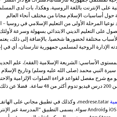
ة على الإنترنت باللغة الروسية. وهكذا، بات لدى المسلم
 حول أساسيات الإسلام مجانا من مختلف أنحاء العالم
وعيا المرحلة الأولى من التعليم الإسلامي في روسيا – ا
صول على التعليم الديني الابتدائي بسهولة وسرعة لأولئك 
 لأسباب مختلفة لحضورها شخصيا. بالإضافة إلى ذلك، يعت
الإدارة الروحية لمسلمي جمهورية تتارستان، أي في إ
 رئيسية على المستوى الأساسي: الشريعة الإسلامية (الفقه)، علم الحد
د، سيرة النبي محمد (صلى الله عليه وسلم) وتاريخ الإسلام
 مع شرح مفصل لقواعد قراءة الصلوات الإلزامية والاحتف
والُسنية. في المجموع، ينتظر المستخدمين أكثر من 200 درس فيديو تدوم أكثر من 48 ساعة.
مية
medrese.tatar، وكذلك في تطبيق مجاني على الهاتف
المحمول تم تطويره للهواتف الذكية القائمة على iOS وAndroid سواء. يسمى التطبيق “المدرسة عبر