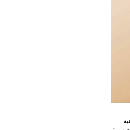
نية
خوزور”