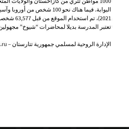
1000 مواطن تتري من كازاخستان والولايات الم
2021)، تم استخدام الموقع من قبل 63,577 شخصا، بينما أكمل 475 شخصا الدراسة
تعتبر المدرسة بديلا لمحاضرات “شيوخ” مجهولين 
الإدارة الروحية لمسلمي جمهورية تتارستان – dumrt.ru