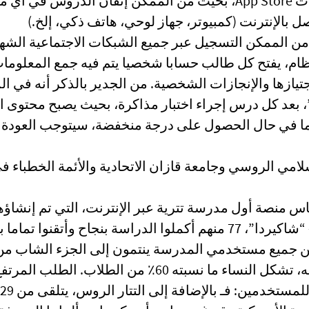
ويمكن تنزيله مجانا في متجر Play ومتجر التطبيقات App Store، بحيث من الممكن إتقان الدروس في
بالإنترنت (كمبيوتر، جهاز لوحي، هاتف ذكي، إلخ.)
من الممكن التسجيل عبر جميع الشبكات الاجتماعية الشهي
نظام، يفتح كل طالب حسابا شخصيا يتم فيه جمع المعلوم
اجتيازها والإنجازات الشخصية. من الجدير بالذكر أنه في ا
”، بعد كل درس إجراء اختبار مذاكرة، بحيث يصبح محتوى 
ينما في حال الحصول على درجة منخفضة، سيتوجب العودة 
امي الروسي وجامعة قازان الاتحادية والأئمة الخطباء 
 منصة أول مدرسة تترية عبر الإنترنت، التي تم إنشاؤه
2021. في عام 2022، زار المنصة 14385 مستمعا – “شاكيردا”، 77 منهم أكملوا الدراسة بنجاح وأتقنوا
إسلام. ومن الجدير بالقول أيضا إن 43٪ من جميع مستخدمي المدرسة ينتمون إلى الجزء ال
الذين تقل أعمارهم عن 44 عاما. وفي الوقت نفسه، تشكل النساء ما نسبته 60٪ من الطلاب. 