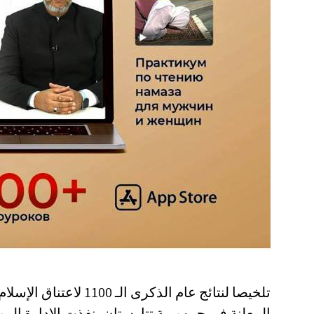
تلخيصا لنتائج عام الذك
المعلنة في جمهورية تتارستان، نفذت الإدارة الر