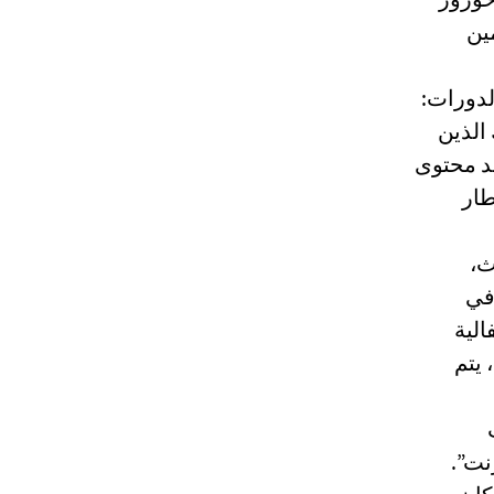
ين
لدورات:
الذين
مد محتوى
طار
يث،
 في
الية
 فضلا عن ذلك، يتم
 الإنترنت”.