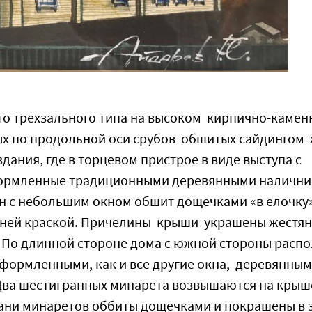
го трехзального типа на высоком кирпично-каме
ых по продольной оси срубов обшитых сайдингом
дания, где в торцевом пристрое в виде выступа с
оформленные традиционными деревянными наличн
н с небольшим окном обшит дощечками «в елочку»
иней краской. Причелины крыши украшены жестя
 По длинной стороне дома с южной стороны расп
оформленными, как и все другие окна, деревянны
 Два шестигранных минарета возвышаются на крыш
ани минаретов оббиты дощечками и покрашены в