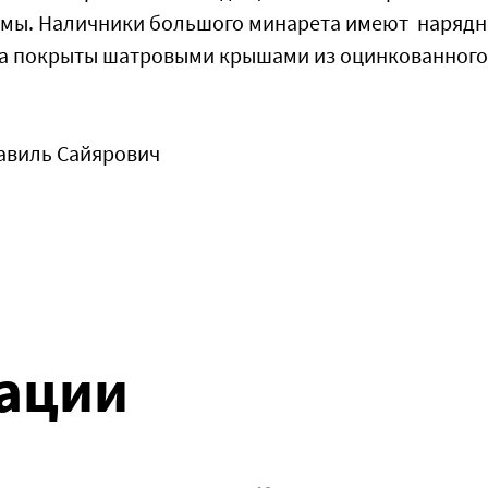
оемы. Наличники большого минарета имеют наряд
та покрыты шатровыми крышами из оцинкованного
Равиль Сайярович
ации