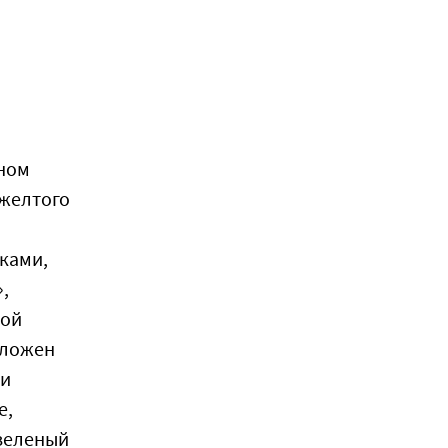
нном
 желтого
иками,
,
ной
оложен
ми
е,
 зеленый