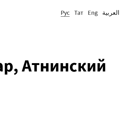
Рус
Тат
Eng
العربية
ар, Атнинский