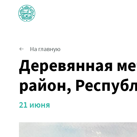
На главную
Деревянная меч
район, Респуб
21 июня