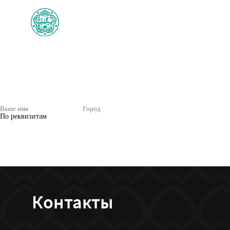
Сделать пожертвование
Вы можете внести свой вклад в строительство Соборной мечети в Казан
Также коробы для пожерствований установлены в здании Фонда «Игелек-
Банковской картой
По реквизитам
Контакты