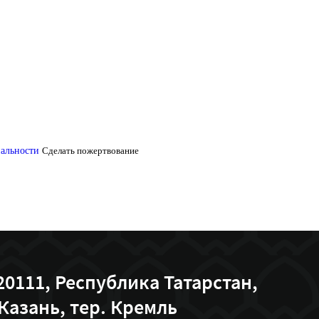
од по банковским реквизитам.
ман Республики Татарстан по адресу ул. Габдуллы Тукая, 38.
альности
Сделать пожертвование
20111, Республика Татарстан,
.Казань, тер. Кремль